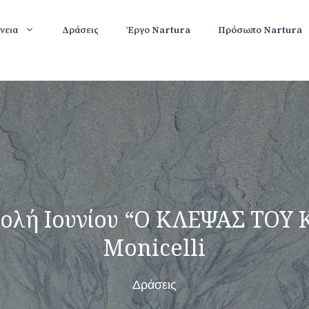
νεια
Δράσεις
Έργο Nartura
Πρόσωπο Nartura
ολή Ιουνίου “Ο ΚΛΕΨΑΣ ΤΟΥ
Monicelli
Δράσεις