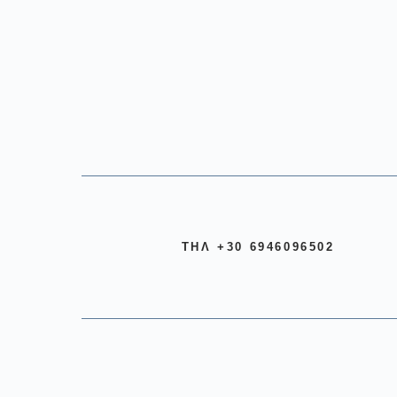
ΤΗΛ +30 6946096502