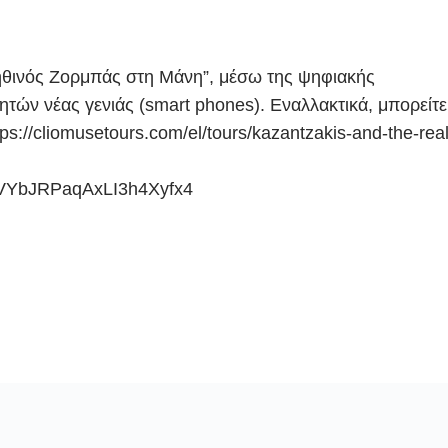
ηθινός Ζορμπάς στη Μάνη”, μέσω της ψηφιακής
ητών νέας γενιάς (smart phones). Εναλλακτικά, μπορείτε
s://cliomusetours.com/el/tours/kazantzakis-and-the-real
YbJRPaqAxLI3h4Xyfx4