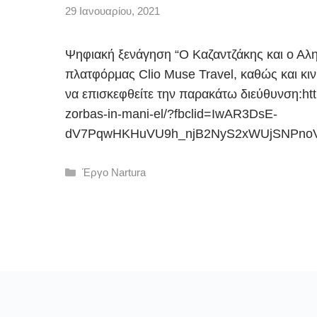
29 Ιανουαρίου, 2021
Ψηφιακή ξενάγηση “Ο Καζαντζάκης και ο Αλ
πλατφόρμας Clio Muse Travel, καθώς και κιν
να επισκεφθείτε την παρακάτω διεύθυνση:http
zorbas-in-mani-el/?fbclid=IwAR3DsE-
dV7PqwHKHuVU9h_njB2NyS2xWUjSNPnoV
Κατηγορίες
Έργο Nartura