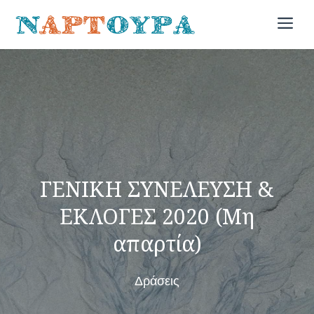
Μετάβαση
Me
σε
περιεχόμενο
ΓΕΝΙΚΗ ΣΥΝΕΛΕΥΣΗ &
ΕΚΛΟΓΕΣ 2020 (Μη
απαρτία)
Δράσεις